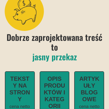
Dobrze zaprojektowana treść
to
j
a
s
n
y
p
r
z
e
k
a
z
TEKST
OPIS
ARTYK
Y NA
PRODU
UŁY
STRON
KTÓW I
BLOG
Y
KATEG
OWE
ORII
cena netto
cena netto