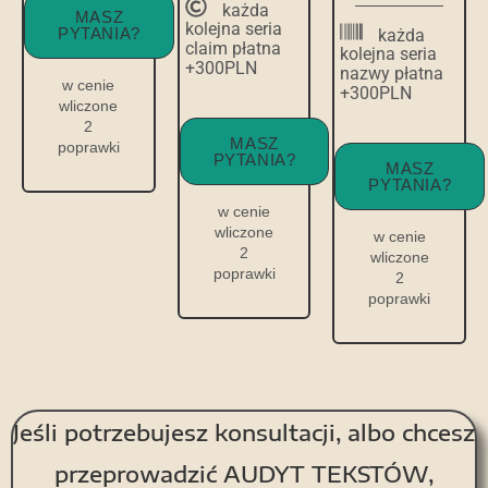
każda
MASZ
kolejna seria
PYTANIA?
każda
claim płatna
kolejna seria
+300PLN
nazwy płatna
w cenie
+300PLN
wliczone
2
MASZ
poprawki
PYTANIA?
MASZ
PYTANIA?
w cenie
wliczone
w cenie
2
wliczone
poprawki
2
poprawki
Jeśli potrzebujesz konsultacji, albo chcesz
przeprowadzić AUDYT TEKSTÓW,