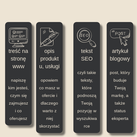
treść na
opis
tekst
artykuł
stronę
produkt
SEO
blogowy
www
u, usługi
czyli takie
post, który
napiszę
opowiem
teksty,
buduje
kim jesteś,
co masz w
które
Twoją
czym się
ofercie i
podnoszą
markę, a
zajmujesz
dlaczego
Twoją
także
i co
warto z
pozycję w
status
oferujesz
niej
wyszukiwa
eksperta
skorzystać
rce