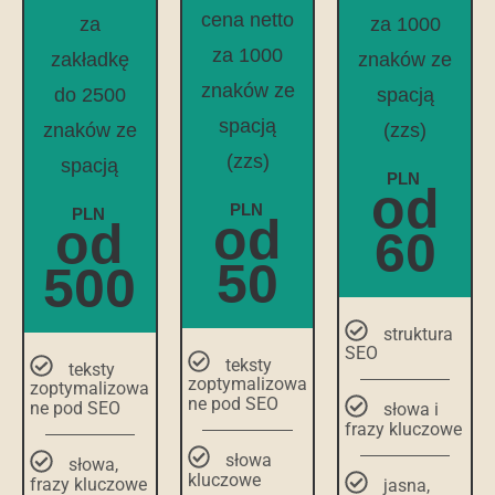
cena netto
za
za 1000
za 1000
zakładkę
znaków ze
znaków ze
do 2500
spacją
spacją
znaków ze
(zzs)
(zzs)
spacją
PLN
od
PLN
PLN
od
od
60
50
500
struktura
SEO
teksty
teksty
zoptymalizowa
zoptymalizowa
ne pod SEO
ne pod SEO
słowa i
frazy kluczowe
słowa
słowa,
kluczowe
frazy kluczowe
jasna,