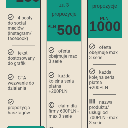
za 3
propozycje
propozycje
4 posty
PLN
1000
do social
500
PLN
mediów
(instagram/
facebook)
oferta
oferta
obejmuje max
tekst
obejmuje max
3 serie
dostosowany
3 serie
do grafiki
każda
każda
kolejna seria
CTA -
kolejna seria
płatna
wezwanie do
płatna
+200PLN
działania
+200PLN
nazwa
claim dla
produktu/
propozycja
firmy 600PLN -
usługi od
hasztagów
max 3 serie
700PLN - max
3 serie