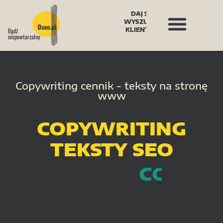
DAJ SIĘ
WYSZUKAĆ
KLIENTOM
Bądź
niepowtarzalny
Copywriting cennik - teksty na stronę
www
COPYWRITING
TEKSTY SEO
C
E
N
N
I