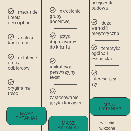
przejrzysta
budowa
określenie
meta title
grupy
i meta
docelowej
description
duża
wartość
merytoryczna
język
analiza
dopasowany
konkurencji
do klienta
tematyka
ogólna i
ustalenie
ekspercka
grupy
unikatowy,
odbiorców
perswazyjny
tekst
interesujący
styl
oryginalna
treść
zastosowanie
języka korzyści
MASZ
PYTANIA?
MASZ
PYTANIA?
w cenie
MASZ
PYTANIA?
wliczone