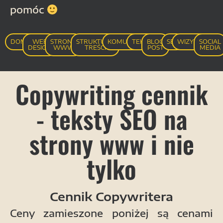
pomóc
DOMENA
WEB
STRONA
STRUKTURA
KOMUNIKACJA
TEKSTY
BLOG
SEO
WIZYTÓWKA
SOCIAL
DESIGN
WWW
TREŚCI
POST
MEDIA
Copywriting cennik
- teksty SEO na
strony www i nie
tylko
Cennik Copywritera
Ceny zamieszone poniżej są cenami