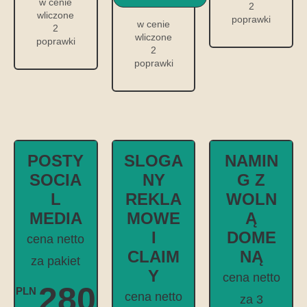
w cenie
2
wliczone
poprawki
w cenie
2
wliczone
poprawki
2
poprawki
POSTY
SLOGA
NAMIN
SOCIA
NY
G Z
L
REKLA
WOLN
MEDIA
MOWE
Ą
I
DOME
cena netto
CLAIM
NĄ
za pakiet
Y
cena netto
280
PLN
cena netto
za 3