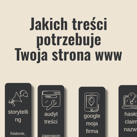
Jakich treści
potrzebuje
Twoja strona www
storytelli
audyt
hasło
google
ng
treści
claim
moja
nazw
firma
historie,
zapropon