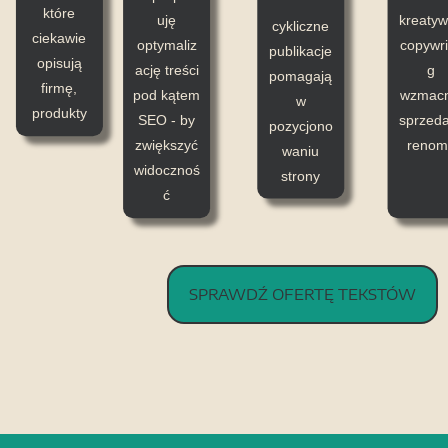
które
uję
kreaty
cykliczne
ciekawie
optymaliz
copywri
publikacje
opisują
ację treści
g
pomagają
firmę,
pod kątem
wzmacn
w
produkty
SEO - by
sprzeda
pozycjono
zwiększyć
renom
waniu
widocznoś
strony
ć
SPRAWDŹ OFERTĘ TEKSTÓW